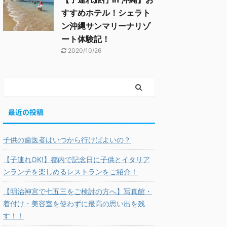
すすめホテル！シェラト
ン沖縄サンマリーナリゾ
ート体験記！
2020/10/26
最近の投稿
子供の歯医者はいつから行けばよいの？
【子連れOK!】都内で記念日に子供とイタリア
ンランチを楽しめるレストランをご紹介！
【明治神宮で七五三をご検討の方へ】写真館・
着付け・美容室を使わずに最高の思い出を残
す！！