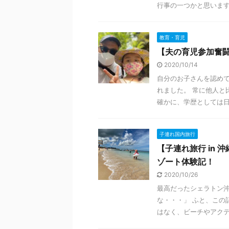
行事の一つかと思います。 
教育・育児
【夫の育児参加奮
2020/10/14
自分のお子さんを認めて
れました。 常に他人と
確かに、学歴としては日本
子連れ国内旅行
【子連れ旅行 in
ゾート体験記！
2020/10/26
最高だったシェラトン沖
な・・・」 ふと、この
はなく、ビーチやアクティ