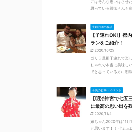
にはそんな思いはさせ
思っている親御さんも多い
夫婦円満の秘訣
【子連れOK!】都
ランをご紹介！
2020/10/25
ゴリラ旦那子連れで楽し
しゃれで本当に美味しい
でと思っている方に朗報！
子供の行事・イベント
【明治神宮で七五
に最高の思い出を
2020/11/4
嫁ちゃん2020年は1
と思います！！ 七五三