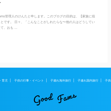
マ
-fams管理人のけんたと申します。このブログの目的は、【家族に役
とです。 日々、「こんなことがしれたらな〜他の人はどうしてい
、おも ...
・育児
子供の行事・イベント
子連れ海外旅行
子連れ国内旅行
子供