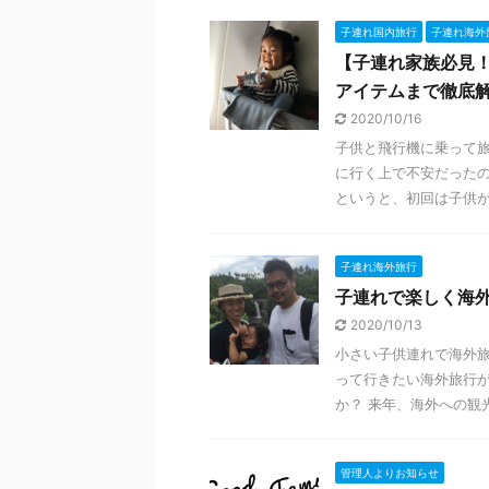
子連れ国内旅行
子連れ海外
【子連れ家族必見
アイテムまで徹底
2020/10/16
子供と飛行機に乗って旅
に行く上で不安だったの
というと、初回は子供が1
子連れ海外旅行
子連れで楽しく海
2020/10/13
小さい子供連れで海外旅
って行きたい海外旅行
か？ 来年、海外への観光
管理人よりお知らせ