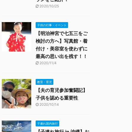
2020/10/25
子供の行事・イベント
【明治神宮で七五三をご
検討の方へ】写真館・着
付け・美容室を使わずに
最高の思い出を残す！！
2020/11/4
教育・育児
【夫の育児参加奮闘記】
子供を認める重要性
2020/10/14
子連れ国内旅行
【子連れ旅行 in 沖縄】お