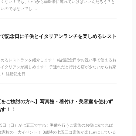
たくない！でも、いつから歯医者に連れていけばいいんだろう？と
のではないでし ...
内で記念日に子供とイタリアンランチを楽しめるレスト
めるレストランを紹介します！ 結婚記念日やお祝い事で使えるお
イタリアンが楽しめます！ 子連れだと行ける店が少ないからお家
 結婚記念日 ...
三をご検討の方へ】写真館・着付け・美容室を使わず
残す！！
1月15日（日）が七五三ですね！準備を行うご家族のお役に立てれば
は家族の一大イベント！ 3歳時の七五三は家族が楽しみにしている